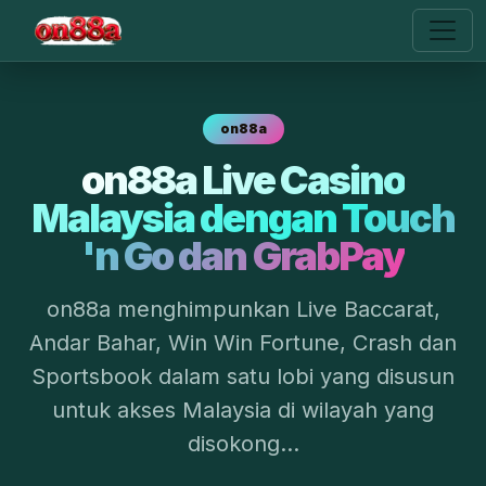
on88a
on88a
on88a Live Casino
Malaysia dengan Touch
'n Go dan GrabPay
on88a menghimpunkan Live Baccarat,
Andar Bahar, Win Win Fortune, Crash dan
Sportsbook dalam satu lobi yang disusun
untuk akses Malaysia di wilayah yang
disokong...