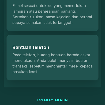
E-mel sesuai untuk isu yang memerlukan
lampiran atau penerangan panjang.
Sertakan rujukan, masa kejadian dan peranti
supaya semakan tidak tertangguh.
Bantuan telefon
Pada telefon, butang bantuan berada dekat
menu akaun. Anda boleh menyalin butiran
transaksi sebelum menghantar mesej kepada
pasukan kami.
ISYARAT AKAUN