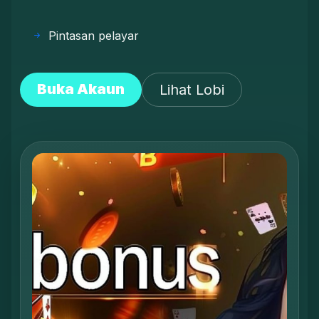
Pintasan pelayar
Buka Akaun
Lihat Lobi