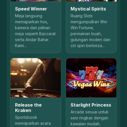
Speed Winner
Mystical Spirits
Meja langsung
Ruang Slots
memaparkan hos,
mengumpulkan Win
kamera dan pilihan
Win Fortune,
meja seperti Baccarat
permainan buah,
serta Andar Bahar.
gulungan moden dan
Kami...
ciri spin berbeza...
Release the
Starlight Princess
Kraken
Arcade sesuai untuk
Sportsbook
sesi ringkas dengan
memaparkan acara
kawalan mudah.