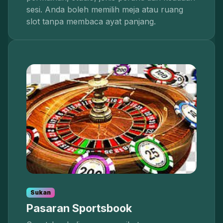
sesi. Anda boleh memilih meja atau ruang
slot tanpa membaca ayat panjang.
Sukan
Pasaran Sportsbook