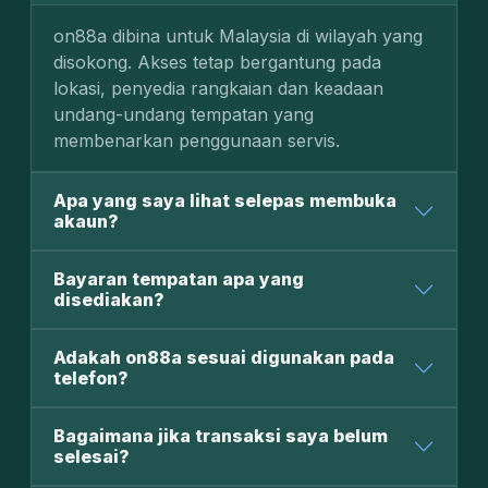
on88a dibina untuk Malaysia di wilayah yang
disokong. Akses tetap bergantung pada
lokasi, penyedia rangkaian dan keadaan
undang-undang tempatan yang
membenarkan penggunaan servis.
Apa yang saya lihat selepas membuka
akaun?
Bayaran tempatan apa yang
disediakan?
Adakah on88a sesuai digunakan pada
telefon?
Bagaimana jika transaksi saya belum
selesai?