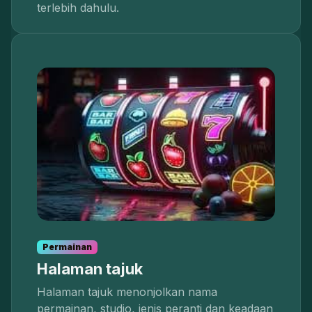
terlebih dahulu.
Permainan
Halaman tajuk
Halaman tajuk menonjolkan nama
permainan, studio, jenis peranti dan keadaan