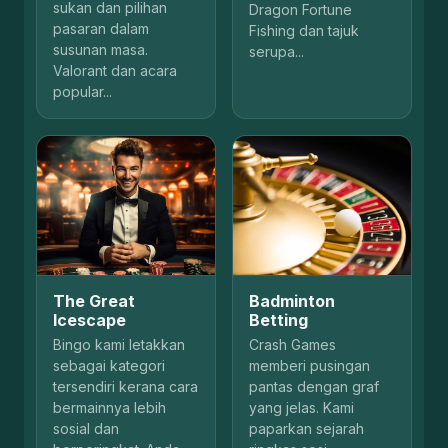
sukan dan pilihan
Dragon Fortune
pasaran dalam
Fishing dan tajuk
susunan masa.
serupa...
Valorant dan acara
popular...
The Great
Badminton
Icescape
Betting
Bingo kami letakkan
Crash Games
sebagai kategori
memberi pusingan
tersendiri kerana cara
pantas dengan graf
bermainnya lebih
yang jelas. Kami
sosial dan
paparkan sejarah