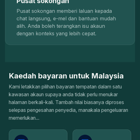
Pusat sokongan
Pusat sokongan memberi laluan kepada
chat langsung, e-mel dan bantuan mudah
alih. Anda boleh terangkan isu akaun
dengan konteks yang lebih cepat.
Kaedah bayaran untuk Malaysia
Kami letakkan pilihan bayaran tempatan dalam satu
kawasan akaun supaya anda tidak perlu menukar
halaman berkali-kali. Tambah nilai biasanya diproses
selepas pengesahan penyedia, manakala pengeluaran
memerlukan...