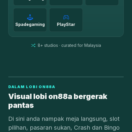
Spadegaming
PlayStar
8+ studios · curated for Malaysia
DALAM LOBI ON88A
Visual lobi on88a bergerak
pantas
Di sini anda nampak meja langsung, slot
pilihan, pasaran sukan, Crash dan Bingo